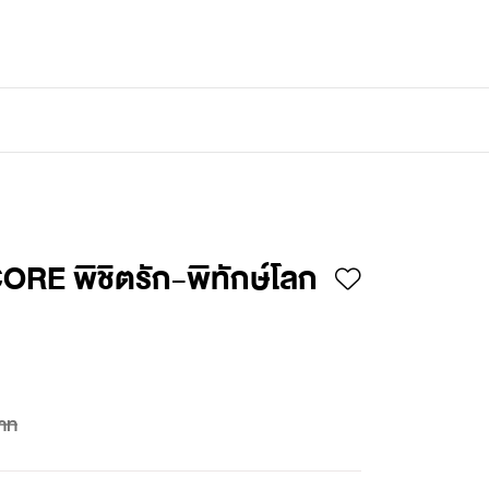
เข้าสู่ระบบ
/
สมัครสมาชิก
RE พิชิตรัก-พิทักษ์โลก
าท