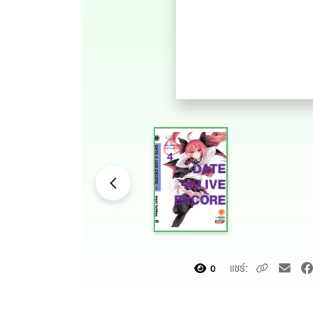
แชร์:
0