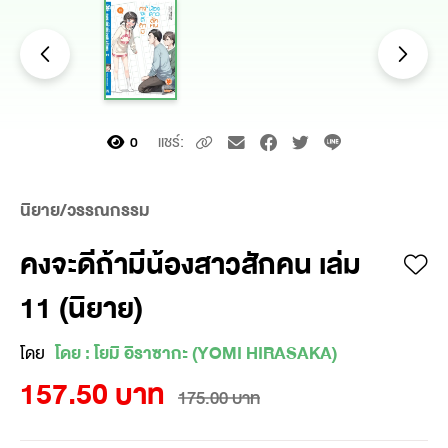
แชร์:
0
นิยาย/วรรณกรรม
คงจะดีถ้ามีน้องสาวสักคน เล่ม
11 (นิยาย)
โดย
โดย : โยมิ อิราซากะ (YOMI HIRASAKA)
157.50 บาท
175.00 บาท