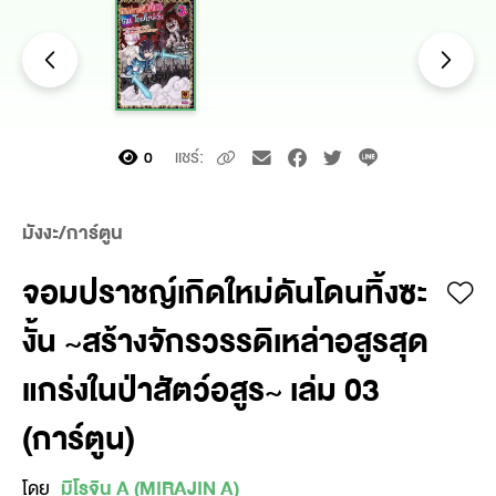
แชร์:
0
มังงะ/การ์ตูน
จอมปราชญ์เกิดใหม่ดันโดนทิ้งซะ
งั้น ~สร้างจักรวรรดิเหล่าอสูรสุด
แกร่งในป่าสัตว์อสูร~ เล่ม 03
(การ์ตูน)
โดย
มิโรจิน A (MIRAJIN A)