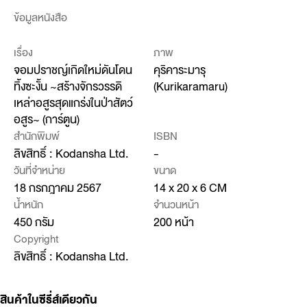
ข้อมูลหนังสือ
เรื่อง
ภาพ
จอมปราชญ์เกิดใหม่ดันโดน
คุริคาระมารุ
ทิ้งซะงั้น ~สร้างจักรวรรดิ
(Kurikaramaru)
เหล่าอสูรสุดแกร่งในป่าสัตว์
อสูร~ (การ์ตูน)
สำนักพิมพ์
ISBN
ลิขสิทธิ์ : Kodansha Ltd.
-
วันที่จำหน่าย
ขนาด
18 กรกฎาคม 2567
14 x 20 x 6 CM
น้ำหนัก
จำนวนหน้า
450 กรัม
200 หน้า
Copyright
ลิขสิทธิ์ : Kodansha Ltd.
สินค้าในซีรี่ส์เดียวกัน