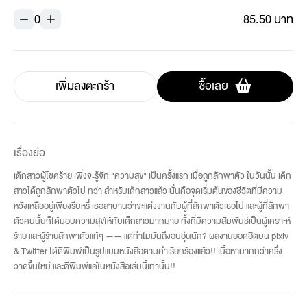
0
85.50 บาท
เพิ่มลงตะกร้า
ซื้อเลย
เรื่องย่อ
เด็กสาวผู้โชคร้าย เพิ่งจะรู้จัก "ความสุข" เป็นครั้งแรก เมื่อถูกลักพาตัว ในวันนั้น เด็ก
สาวได้ถูกลักพาตัวไป ทว่า สำหรับเด็กสาวแล้ว นั่นคือจุดเริ่มต้นของชีวิตที่มีความ
หวังเหลืออยู่เพียงรีบหรี่ เธอสาบานว่าจะแต่งงานกับผู้ที่ลักพาตัวเธอไป และผู้ที่ลักพา
ตัวคนนั้นก็ได้มอบความสุขให้กับเด็กสาวมากมาย ทั้งที่มีความสัมพันธ์เป็นผู้เคราะห์
ร้าย และผู้ร้ายลักพาตัวแท้ๆ —— แต่ทำไมมันถึงอบอุ่นนัก? ผลงานยอดฮิตบน pixiv
& Twitter ได้ตีพิมพ์เป็นรูปแบบหนังสือตามคำเรียกร้องแล้ว!! เนื้อหามากกว่าครึ่ง
วาดขึ้นใหม่ และตีพิมพ์แค่ในหนังสือเล่มนี้เท่านั้น!!