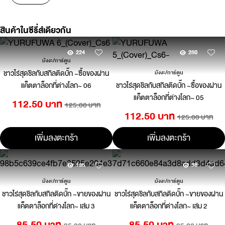
สินค้าในซีรี่ส์เดียวกัน
224
280
มังงะ/การ์ตูน
ชาวไร่สุดชิลกับสกิลติดบั๊ก ~ซื้อของผ่าน
มังงะ/การ์ตูน
แค็ตตาล็อกที่ต่างโลก~ 06
ชาวไร่สุดชิลกับสกิลติดบั๊ก ~ซื้อของผ่าน
แค็ตตาล็อกที่ต่างโลก~ 05
112.50 บาท
125.00 บาท
112.50 บาท
125.00 บาท
เพิ่มลงตะกร้า
เพิ่มลงตะกร้า
135
98
มังงะ/การ์ตูน
มังงะ/การ์ตูน
ชาวไร่สุดชิลกับสกิลติดบั๊ก ~ขายของผ่าน
ชาวไร่สุดชิลกับสกิลติดบั๊ก ~ขายของผ่าน
แค็ตตาล็อกที่ต่างโลก~ เล่ม 3
แค็ตตาล็อกที่ต่างโลก~ เล่ม 2
85.50 บาท
85.50 บาท