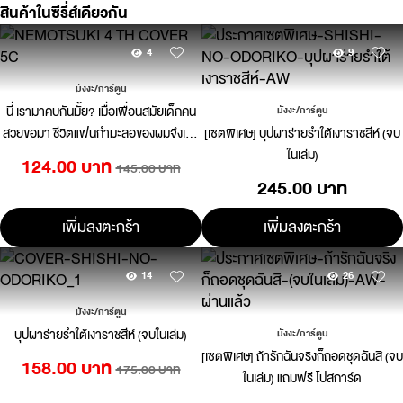
สินค้าในซีรี่ส์เดียวกัน
4
9
มังงะ/การ์ตูน
นี่ เรามาคบกันมั้ย? เมื่อเพื่อนสมัยเด็กคน
มังงะ/การ์ตูน
สวยขอมา ชีวิตแฟนกำมะลอของผมจึงเริ่ม
[เซตพิเศษ] บุปผาร่ายรำใต้เงาราชสีห์ (จบ
ขึ้น 04
ในเล่ม)
124.00 บาท
145.00 บาท
245.00 บาท
เพิ่มลงตะกร้า
เพิ่มลงตะกร้า
14
26
มังงะ/การ์ตูน
บุปผาร่ายรำใต้เงาราชสีห์ (จบในเล่ม)
มังงะ/การ์ตูน
[เซตพิเศษ] ถ้ารักฉันจริงก็ถอดชุดฉันสิ (จบ
158.00 บาท
175.00 บาท
ในเล่ม) แถมฟรี โปสการ์ด