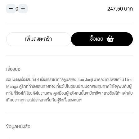
0
247.50 บาท
เพิ่มลงตะกร้า
ซื้อเลย
เรื่องย่อ
รวมมังงะเรื่องสั้นทั้ง 4 เรื่องที่ราชาการ์ตูนสยอง Itou Junji วาดลงแอปพลิเคชัน Line
Manga คู่รักที่กำลังเดินทางท่องเที่ยวไปในถนนบ้านนอกของภูมิภาคโทโฮขุพบกับผู้
หญิงที่ร้องไห้เสียงดังในงานศพ ดูเหมือนผู้หญิงคนนั้นจะมีอาชีพ "สาวร้องไห้" แต่กลับ
เกิดปรากฏการณ์ประหลาดขึ้นกับคู่รักทั้งสองคน!?
ข้อมูลหนังสือ