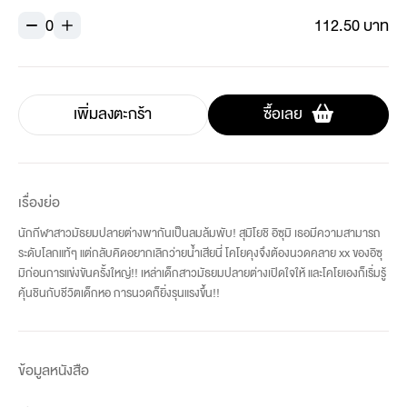
0
112.50 บาท
เพิ่มลงตะกร้า
ซื้อเลย
เรื่องย่อ
นักกีฬาสาวมัธยมปลายต่างพากันเป็นลมล้มพับ! สุมิโยชิ อิซุมิ เธอมีความสามารถ
ระดับโลกแท้ๆ แต่กลับคิดอยากเลิกว่ายน้ำเสียนี่ โคโยคุงจึงต้องนวดคลาย xx ของอิซุ
มิก่อนการแข่งขันครั้งใหญ่!! เหล่าเด็กสาวมัธยมปลายต่างเปิดใจให้ และโคโยเองก็เริ่มรู้
คุ้นชินกับชีวิตเด็กหอ การนวดก็ยิ่งรุนแรงขึ้น!!
ข้อมูลหนังสือ