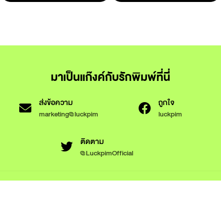
มาเป็นแก๊งค์กับรักพิมพ์ที่นี่
ส่งข้อความ
ถูกใจ
marketing@luckpim
luckpim
ติดตาม
@LuckpimOfficial
ข้อกำหนดและเงื่อนไขการใช้งาน
นโยบายความเป็นส่วนตัว
นโยบายการใช้งานคุกกี้
© 2566 Luckpim Publishing Co., Ltd. All rights reserved