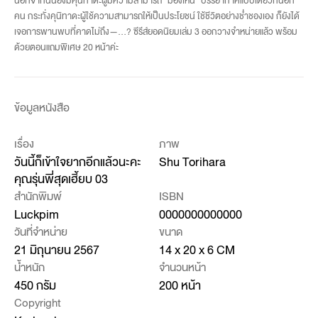
นอกจากนั้นยังมีคุนิทาดะผู้มีความสามารถ “มองเห็น” บรรยากาศแบบเดียวกันอีก
คน กระทั่งคุนิทาดะผู้ใช้ความสามารถให้เป็นประโยชน์ ใช้ชีวิตอย่างช่ำชองเอง ก็ยังได้
เจอการพานพบที่คาดไม่ถึง—...? ซีรีส์ยอดนิยมเล่ม 3 ออกวางจำหน่ายแล้ว พร้อม
ด้วยตอนแถมพิเศษ 20 หน้าค่ะ
ข้อมูลหนังสือ
เรื่อง
ภาพ
วันนี้ก็เข้าใจยากอีกแล้วนะคะ
Shu Torihara
คุณรุ่นพี่สุดเฮี้ยบ 03
สำนักพิมพ์
ISBN
Luckpim
0000000000000
วันที่จำหน่าย
ขนาด
21 มิถุนายน 2567
14 x 20 x 6 CM
น้ำหนัก
จำนวนหน้า
450 กรัม
200 หน้า
Copyright