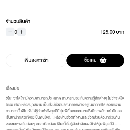
จำนวนสินค้า
0
125.00 บาท
เพิ่มลงตะกร้า
ซื้อเลย
เรื่องย่อ
ชิโนะ ซาโตโกะมีความสามารถประหลาด สามารถมองเห็นความรู้สึกต่างๆ ไม่ว่าจะดีใจ
โกรธ เศร้า หรือสนุกสนาน เป็นสิ่งมีชีวิตปริศนาลอยฟ่องอยู่ในอากาศได้ ด้วยความ
สามารถนั้นชิโนะจึงได้รู้ว่าแท้จริงอุตสึมิ รุ่นพี่ที่คอยสอนงานซึ่งมีภาพลักษณ์ เป็นคน
เย็นชาน่ากลัวแท้จริงเป็นคนใจดี... หลังผ่านชีวิตทำงานและชีวิตส่วนตัวมาด้วยกัน
จนระยะห่างเริ่มค่อยๆ ลดลงทีละน้อย ชิโนะก็เริ่มรู้ตัวว่าตัวเองมีใจให้รุ่นพี่อุตสึมิ—...