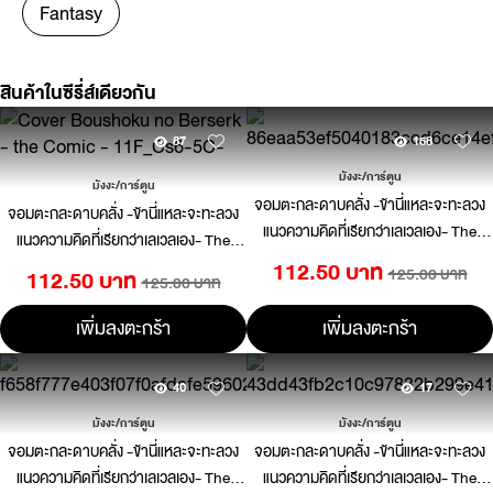
Fantasy
สินค้าในซีรี่ส์เดียวกัน
87
158
มังงะ/การ์ตูน
มังงะ/การ์ตูน
จอมตะกละดาบคลั่ง -ข้านี่แหละจะทะลวง
จอมตะกละดาบคลั่ง -ข้านี่แหละจะทะลวง
แนวความคิดที่เรียกว่าเลเวลเอง- The
แนวความคิดที่เรียกว่าเลเวลเอง- The
Comic 5
Comic 11
112.50 บาท
125.00 บาท
112.50 บาท
125.00 บาท
เพิ่มลงตะกร้า
เพิ่มลงตะกร้า
40
17
มังงะ/การ์ตูน
มังงะ/การ์ตูน
จอมตะกละดาบคลั่ง -ข้านี่แหละจะทะลวง
จอมตะกละดาบคลั่ง -ข้านี่แหละจะทะลวง
แนวความคิดที่เรียกว่าเลเวลเอง- The
แนวความคิดที่เรียกว่าเลเวลเอง- The