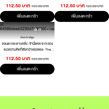
Comic 4
Comic 3
112.50 บาท
112.50 บาท
125.00 บาท
125.00 บาท
เพิ่มลงตะกร้า
เพิ่มลงตะกร้า
22
มังงะ/การ์ตูน
จอมตะกละดาบคลั่ง -ข้านี่แหละจะทะลวง
แนวความคิดที่เรียกว่าเลเวลเอง- The
Comic 2
112.50 บาท
125.00 บาท
เพิ่มลงตะกร้า