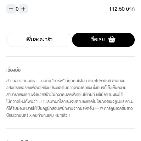
0
112.50 บาท
เพิ่มลงตะกร้า
ซื้อเลย
เรื่องย่อ
สาวน้อยเวทมนตร์ ---นั่นคือ “อาชีพ” ที่ทุกคนใฝ่ฝัน คานะไปหากินจิ สาวน้อย
วิศวกรอัจฉริยะเพื่อขอให้ช่วยปรับแต่งไม้กวาดของตัวเอง ซึ่งกินจิก็เล็งเห็นความ
สามารถของคานะจึงช่วยสร้างไม้กวาดมัลติฟังก์ชั่นให้ทันที แต่เมื่อคานะเริ่มใช้
ไม้กวาดใหม่ก็พบว่า...!? และขณะที่โลกเริ่มจับตามองเทคโนโลยีของแมจิลูเมียร์ คานะ
ก็ได้รับมอบหมายให้เป็นครูฝึกสอนพนักงานจากบริษัทอื่น---!? การ์ตูนแอคชั่นสาว
น้อยเวทมนตร์ X คนทำงานเล่ม 4มาแล้ว!!