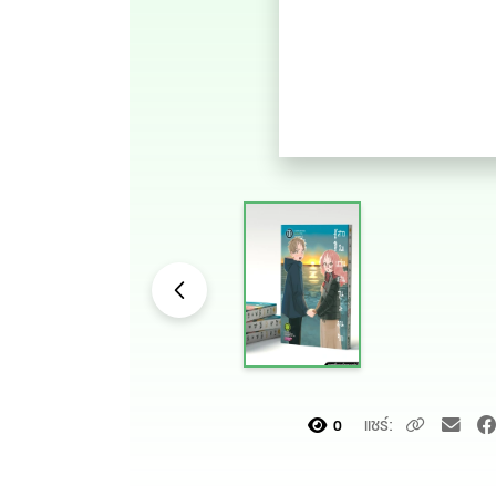
แชร์:
0