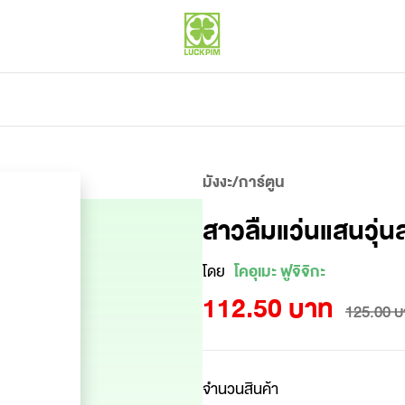
มังงะ/การ์ตูน
สาวลืมแว่นแสนวุ่นล
โดย
โคอุเมะ ฟูจิจิกะ
112.50 บาท
125.00 บ
จำนวนสินค้า