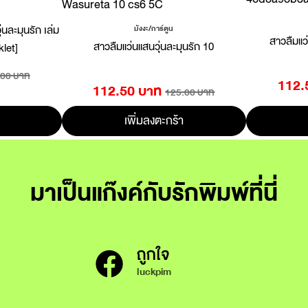
นละมุนรัก เล่ม
มังงะ/การ์ตูน
สาวลืมแว่
สาวลืมแว่นแสนวุ่นละมุนรัก 10
let]
.00 บาท
112.
112.50 บาท
125.00 บาท
เพิ่มลงตะกร้า
มาเป็นแก๊งค์กับรักพิมพ์ที่นี่
ถูกใจ
luckpim