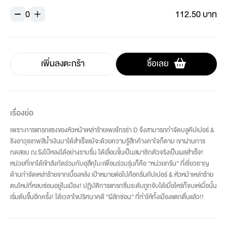
0
112.50 บาท
เพิ่มลงตะกร้า
ซื้อเลย
เรื่องย่อ
เพราะการแทรกแซงของหัวหน้าเหล่าร้ายเพลโทรร่า D จึงสามารถกำจัดบลูคีปเปอร์ &
ชิงอาวุธเทพสีน้ำเงินมาได้สำเร็จแม้จะด้วยความรู้สึกค้างคาใจก็ตาม เขาผ่านการ
ทดสอบ ณ รังไป๋หลงได้อย่างราบรื่น ได้เลื่อนขั้นเป็นสมาชิกตัวจริงเป็นผลสำเร็จ!
หน่วยที่เขาได้เข้าสังกัดร่วมกับอุสึคุโบะเพื่อนร่วมรุ่นก็คือ “หน่วยกรีน” ที่เชี่ยวชาญ
ด้านกำจัดเหล่าร้ายจากเบื้องหลัง เป้าหมายต่อไปคือกรีนคีปเปอร์ & หัวหน้าเหล่าร้าย
ตนใหม่ที่หลบซ่อนอยู่ในเมือง! ปฏิบัติการแทรกซึมระดับถูกจับได้เมื่อไหร่ก็จบเห่เมื่อนั้น
เริ่มต้นขึ้นอีกครั้ง! ได้เวลาไขปริศนาคดี “ผีลักซ่อน” ที่ทำให้ทั้งเมืองแตกตื่นแล้ว!!