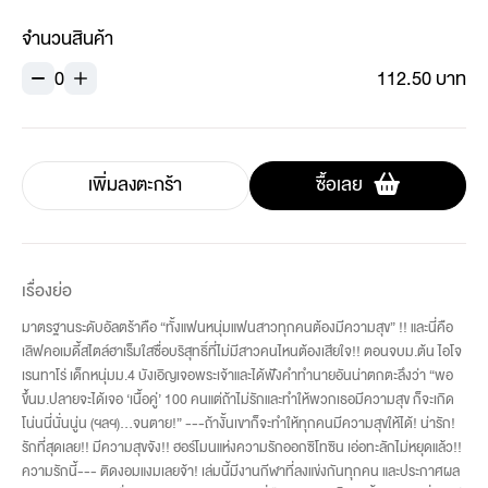
จำนวนสินค้า
0
112.50 บาท
เพิ่มลงตะกร้า
ซื้อเลย
เรื่องย่อ
มาตรฐานระดับอัลตร้าคือ “ทั้งแฟนหนุ่มแฟนสาวทุกคนต้องมีความสุข” !! และนี่คือ
เลิฟคอเมดี้สไตล์ฮาเร็มใสซื่อบริสุทธิ์ที่ไม่มีสาวคนไหนต้องเสียใจ!! ตอนจบม.ต้น ไอโจ
เรนทาโร่ เด็กหนุ่มม.4 บังเอิญเจอพระเจ้าและได้ฟังคำทำนายอันน่าตกตะลึงว่า “พอ
ขึ้นม.ปลายจะได้เจอ ‘เนื้อคู่’ 100 คนแต่ถ้าไม่รักและทำให้พวกเธอมีความสุข ก็จะเกิด
โน่นนี่นั่นนู่น (ฯลฯ)...จนตาย!” ---ถ้างั้นเขาก็จะทำให้ทุกคนมีความสุขให้ได้! น่ารัก!
รักที่สุดเลย!! มีความสุขจัง!! ฮอร์โมนแห่งความรักออกซิโทซิน เอ่อทะลักไม่หยุดแล้ว!!
ความรักนี้--- ติดงอมแงมเลยจ้า! เล่มนี้มีงานกีฬาที่ลงแข่งกันทุกคน และประกาศผล