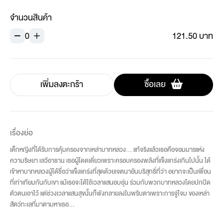
จำนวนสินค้า
0
121.50 บาท
เพิ่มลงตะกร้า
ซื้อเลย
เรื่องย่อ
เด็กหญิงที่ได้รับการคุ้มครองจากเหล่าบาทหลวง... แท้จริงแล้วเธอคือจอมมารแห่ง
ความริษยา เลวีอาธาน เธอผู้โดดเดี่ยวเพราะครอบครองพลังที่แข็งแกร่งเกินไปนั้น ได้
เข้าหาบาทหลวงผู้ได้ชื่อว่าแข็งแกร่งที่สุดด้วยเจตนาอันบริสุทธิ์ที่ว่า อยากจะเป็นเพื่อน
ที่เท่าเทียมกันกับเขา แม้เธอจะได้ใช้เวลาแสนอบอุ่น ร่วมกับพวกบาทหลวงโดยปกปิด
ตัวตนเอาไว้ แต่ช่วงเวลาแสนสุขนั้นก็พังทลายลงในพริบตาเพราะการจู่โจม ของเหล่า
สัตว์ทะเลที่มาตามหาเธอ...