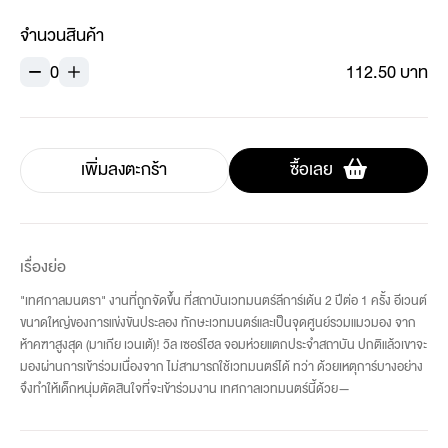
จำนวนสินค้า
0
112.50 บาท
เพิ่มลงตะกร้า
ซื้อเลย
เรื่องย่อ
"เทศกาลมนตรา" งานที่ถูกจัดขึ้น ที่สถาบันเวทมนตร์ลีการ์เด้น 2 ปีต่อ 1 ครั้ง อีเวนต์
ขนาดใหญ่ของการแข่งขันประลอง ทักษะเวทมนตร์และเป็นจุดศูนย์รวมแมวมอง จาก
ห้าคฑาสูงสุด (มาเกีย เวนเต้)! วิล เซอร์โฮล จอมห่วยแตกประจำสถาบัน ปกติแล้วเขาจะ
มองผ่านการเข้าร่วมเนื่องจาก ไม่สามารถใช้เวทมนตร์ได้ ทว่า ด้วยเหตุการ์บางอย่าง
จึงทำให้เด็กหนุ่มตัดสินใจที่จะเข้าร่วมงาน เทศกาลเวทมนตร์นี้ด้วย—