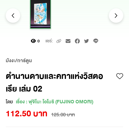
แชร์:
0
มังงะ/การ์ตูน
ตำนานดาบและคทาแห่งวิสตอ
เรีย เล่ม 02
โดย
เรื่อง : ฟุจิโนะ โอโมริ (FUJINO OMORI)
112.50 บาท
125.00 บาท