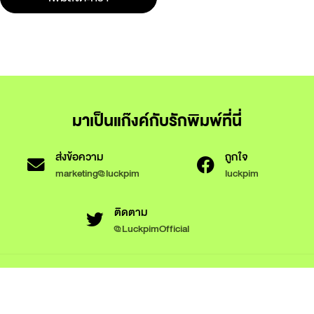
มาเป็นแก๊งค์กับรักพิมพ์ที่นี่
ส่งข้อความ
ถูกใจ
marketing@luckpim
luckpim
ติดตาม
@LuckpimOfficial
ข้อกำหนดและเงื่อนไขการใช้งาน
นโยบายความเป็นส่วนตัว
นโยบายการใช้งานคุกกี้
© 2566 Luckpim Publishing Co., Ltd. All rights reserved