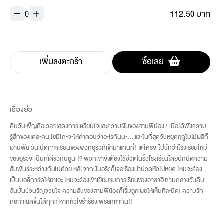
0
112.50 บาท
เพิ่มลงตะกร้า
ซื้อเลย
เรื่องย่อ
คืนวันเพ็ญคือเวลาแสดงการเตรียมใจและความฝันของสามพี่น้อง!! เมื่อได้ฟังความ
รู้สึกของแต่ละคน โยมิโกะจะให้คำตอบว่าอะไรกันนะ... และในที่สุดวันหยุดฤดูใบไม้ผลิก็
ผ่านพ้น วันเปิดภาคเรียนของพวกอุริวก็เข้ามาแทนที่! แต่ใครจะไปนึกว่าโรงเรียนใหม่
ของอุริวจะเป็นที่เดียวกับยูนะ!? พวกเขาจึงต้องใช้ชีวิตในรั้วโรงเรียนโดยปกปิดความ
สัมพันธ์ระหว่างกันไปด้วย หลังจากนั้นอุริวก็เจอเรื่องน่าปวดหัวไม่หยุด ไหนจะต้อง
เป็นบอดี้การ์ดให้ยาเอะ ไหนจะต้องเข้าเยี่ยมชมการเรียนของอาซาฮิ ท่ามกลางวันคืน
อันปั่นป่วนรัญจวนใจ ความลับของสามพี่น้องก็เริ่มถูกเผยให้เห็นทีละนิด! ความรัก
ก่อกำเนิดขึ้นได้ทุกที่ หากหัวใจร่ำร้องเพรียกหากัน!!