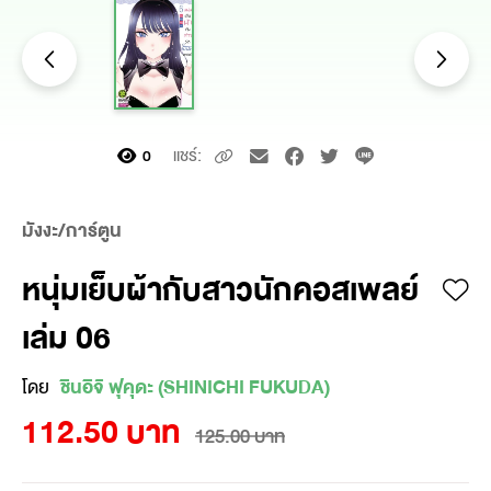
แชร์:
0
มังงะ/การ์ตูน
หนุ่มเย็บผ้ากับสาวนักคอสเพลย์
เล่ม 06
โดย
ชินอิจิ ฟุคุดะ (SHINICHI FUKUDA)
112.50 บาท
125.00 บาท