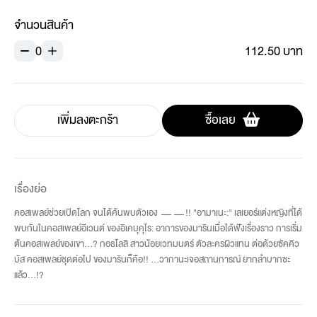
จำนวนสินค้า
0
112.50 บาท
เพิ่มลงตะกร้า
ซื้อเลย
เรื่องย่อ
คอสเพลย์ช่วยเปิดโลก จนได้ค้นพบตัวเอง ㅡㅡ!! "อามาเนะ:" เลเยอร์แต่งหญิงที่ได้
พบกันในคอสเพลย์อีเวนต์ ของอิเคบุคุโร: อาการของมารินเมื่อได้ฟังเรื่องราว การเริ่ม
ต้นคอสเพลย์ของเขา...? กอธโลลิ สาวน้อยเวทมนตร์ ตัวละครผิวแทน ต่อด้วยซัคคิว
บัส คอสเพลย์ชุดต่อไป ของมารินก็คือ!! ...วากานะเจอสถานการณ์ ยากลำบากซะ
แล้ว...!?