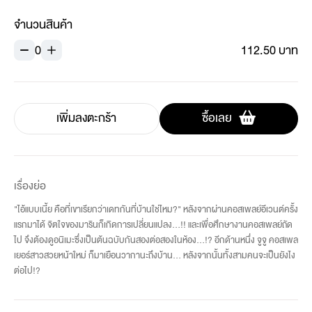
จำนวนสินค้า
0
112.50 บาท
เพิ่มลงตะกร้า
ซื้อเลย
เรื่องย่อ
"ไอ้แบบเนี้ย คือที่เขาเรียกว่าเดทกันที่บ้านใช่ไหม?" หลังจากผ่านคอสเพลย์อีเวนต์ครั้ง
แรกมาได้ จิตใจของมารินก็เกิดการเปลี่ยนแปลง...!! และเพื่อศึกษางานคอสเพลย์ถัด
ไป จึงต้องดูอนิเมะซึ่งเป็นต้นฉบับกันสองต่อสองในห้อง...!? อีกด้านหนึ่ง จูจู คอสเพล
เยอร์สาวสวยหน้าใหม่ ก็มาเยือนวากานะถึงบ้าน... หลังจากนั้นทั้งสามคนจะเป็นยังไง
ต่อไป!?