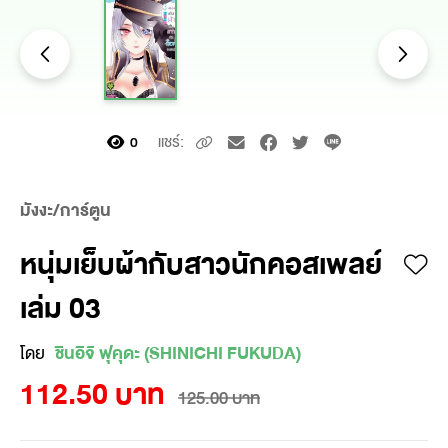
แชร์:
0
มังงะ/การ์ตูน
หนุ่มเย็บผ้ากับสาวนักคอสเพลย์
เล่ม 03
โดย
ชินอิจิ ฟุคุดะ (SHINICHI FUKUDA)
112.50 บาท
125.00 บาท