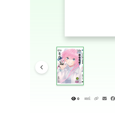
แชร์:
0