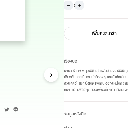
0
เพิ่มลงตะกร้า
เรื่องย่อ
น่ารัก X เท่ห์ = คุณชิกิโมริ แฟนสาวของอิซึมิค
เดียวกัน เธอเป็นคนน่ารักสุดๆ แถมยังอ่อนโยน ท
สวนสัตว์! แม่ๆ บังเอิญเจอกัน อย่างเหนือความ
หนัง ที่บ้านอิซึมิคุง ก๊วนเพื่อนซี้ทั้งห้า เกิ
ข้อมูลหนังสือ