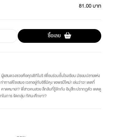
81.00 บาท
ซื้อเลย
ุง ผู้แสนดวงซวยคือคุณชิกิโมริ เพื่อนร่วมชั้นโรงเรียน มัธยมปลายแห่ง
่าทางดีใจเสมอ เวลาอยู่กับอิซึมิคุง ขอพรปีใหม่! เล่นว่าว! เดตที่
 คาดหมาย!? พี่สาวคนสวย ลึกลับที่รู้จักกับ อินุสึกะปรากฏตัว เดตดู
ดปัญหาในการ จัดกลุ่ม ทัศนะศึกษา!?