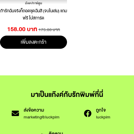
มังงะ/การ์ตูน
ถ้ารักฉันจริงก็ถอดชุดฉันสิ (จบในเล่ม) แถม
ฟรี โปสการ์ด
158.00 บาท
175.00 บาท
เพิ่มลงตะกร้า
มาเป็นแก๊งค์กับรักพิมพ์ที่นี่
ส่งข้อความ
ถูกใจ
marketing@luckpim
luckpim
ติดตาม