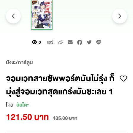
แชร์:
0
มังงะ/การ์ตูน
จอมเวทสายซัพพอร์ตมันไม่รุ่ง ก็
มุ่งสู่จอมเวทสุดแกร่งมันซะเลย 1
โดย
อัลโตะ
121.50 บาท
135.00 บาท