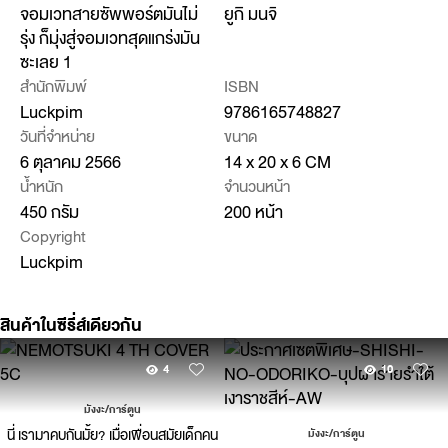
จอมเวทสายซัพพอร์ตมันไม่
ยูกิ มนจิ
รุ่ง ก็มุ่งสู่จอมเวทสุดแกร่งมัน
ซะเลย 1
สำนักพิมพ์
ISBN
Luckpim
9786165748827
วันที่จำหน่าย
ขนาด
6 ตุลาคม 2566
14 x 20 x 6 CM
น้ำหนัก
จำนวนหน้า
450 กรัม
200 หน้า
Copyright
Luckpim
สินค้าในซีรี่ส์เดียวกัน
4
10
มังงะ/การ์ตูน
นี่ เรามาคบกันมั้ย? เมื่อเพื่อนสมัยเด็กคน
มังงะ/การ์ตูน