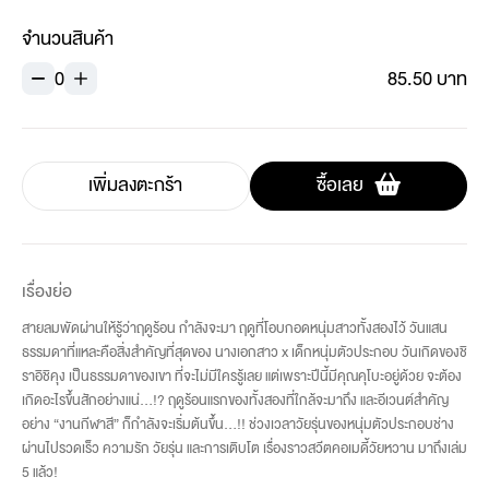
จำนวนสินค้า
0
85.50 บาท
เพิ่มลงตะกร้า
ซื้อเลย
เรื่องย่อ
สายลมพัดผ่านให้รู้ว่าฤดูร้อน กำลังจะมา ฤดูที่โอบกอดหนุ่มสาวทั้งสองไว้ วันแสน
ธรรมดาที่แหละคือสิ่งสำคัญที่สุดของ นางเอกสาว x เด็กหนุ่มตัวประกอบ วันเกิดของชิ
ราอิชิคุง เป็นธรรมดาของเขา ที่จะไม่มีใครรู้เลย แต่เพราะปีนี้มีคุณคุโบะอยู่ด้วย จะต้อง
เกิดอะไรขึ้นสักอย่างแน่…!? ฤดูร้อนแรกของทั้งสองที่ใกล้จะมาถึง และอีเวนต์สำคัญ
อย่าง “งานกีฬาสี” ก็กำลังจะเริ่มต้นขึ้น…!! ช่วงเวลาวัยรุ่นของหนุ่มตัวประกอบช่าง
ผ่านไปรวดเร็ว ความรัก วัยรุ่น และการเติบโต เรื่องราวสวีตคอเมดี้วัยหวาน มาถึงเล่ม
5 แล้ว!