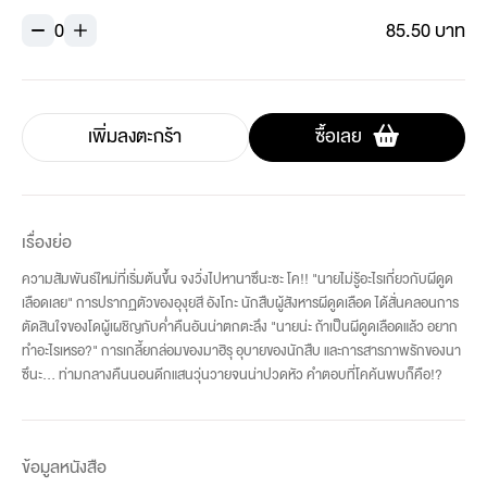
0
85.50 บาท
เพิ่มลงตะกร้า
ซื้อเลย
เรื่องย่อ
ความสัมพันธ์ใหม่ที่เริ่มต้นขึ้น จงวิ่งไปหานาซึนะซะ โค!! "นายไม่รู้อะไรเกี่ยวกับผีดูด
เลือดเลย" การปรากฏตัวของอุงุยสี อังโกะ นักสืบผู้สังหารผีดูดเลือด ได้สั่นคลอนการ
ตัดสินใจของโดผู้เผชิญกับค่ำคืนอันน่าตกตะลึง "นายน่ะ ถ้าเป็นผีดูดเลือดแล้ว อยาก
ทำอะไรเหรอ?" การเกลี้ยกล่อมของมาฮิรุ อุบายของนักสืบ และการสารภาพรักของนา
ซึนะ... ท่ามกลางคืนนอนดีกแสนวุ่นวายจนน่าปวดหัว คำตอบที่โคค้นพบก็คือ!?
ข้อมูลหนังสือ