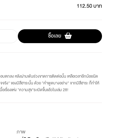
112.50 บาท
ซื้อเลย
ตอบตกลง หลังผ่านพ้นช่วงขาดการติดต่อนั้น เหลือเวลาอีกน้อยนิด
จริง" ของมิสึฮาระนั้น ด้วย "คำพูดบางอย่าง" จากมิสึฮาระ ก็ทำให้
้อเรื่องแห่ง "ความสุข"ระเบิดขึ้นแล้วในเล่ม 28!
ภาพ