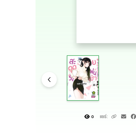
แชร์:
0