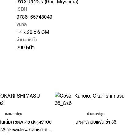
เรย์จิ มิยาจิมะ (Reiji Miyajima)
ISBN
9786165748049
ขนาด
14 x 20 x 6 CM
จำนวนหน้า
200 หน้า
มังงะ/การ์ตูน
มังงะ/การ์ตูน
เล่ม) เซตพิเศษ สะดุดรักยัย
สะดุดรักยัยแฟนเช่า 36
 36 [ปกพิเศษ + ที่คั่นหนังสือ