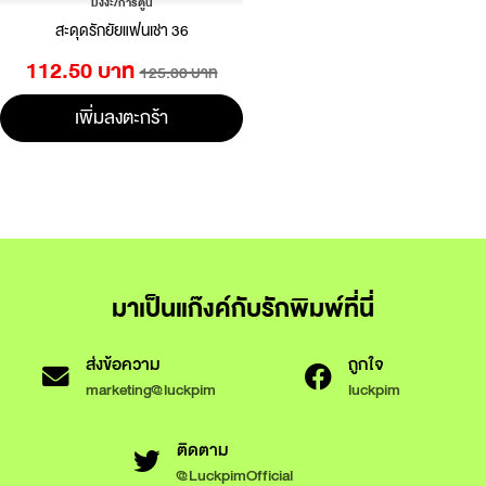
มังงะ/การ์ตูน
สะดุดรักยัยแฟนเช่า 36
112.50 บาท
125.00 บาท
เพิ่มลงตะกร้า
มาเป็นแก๊งค์กับรักพิมพ์ที่นี่
ส่งข้อความ
ถูกใจ
marketing@luckpim
luckpim
ติดตาม
@LuckpimOfficial