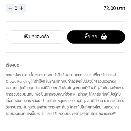
0
72.00 บาท
เพิ่มลงตะกร้า
ซื้อเลย
เรื่องย่อ
ชอบ "ผู้ชาย" คนนั้นเหรอ? ทุกคนกำลังทำตาม 'กลยุทธ์ 203' เพื่อทำโปรเจกต์
Crowd Funding ให้สำเร็จ!! ในขณะที่ทุกคนกำลังแจกไปปลิวบ้าง รวบรวมของ
ตอบแทนผู้สนับสนุนบ้าง แต่มิสึฮาระกลับต้องไปดูละครเวทีกับอูมิคุงในวันสุดท้ายของ
การรวบรวมเงินทุน เพื่อเป็นการขอบคุณที่ช่วย RT (รีทวิต) ให้คาสึยะที่สติไม่อยู่กับ
เนื้อกับตัวกับการเหมือนไป 'เดท' กับหนุ่มหล่ออย่างอูมิคุงของมิสึฮาระ และแล้วก็มาถึง
วันรวบรวมเงินทุนวันสุดท้าย 'การเดท' กับอูมิคุงจะไปในทิศทางไหน! ผลของการ
รวบรวมเงินทุนจะเป็นยังไง!! เล่ม 15 'ความฝันของทั้งสองคนได้เปิดม่านแล้ว!!'