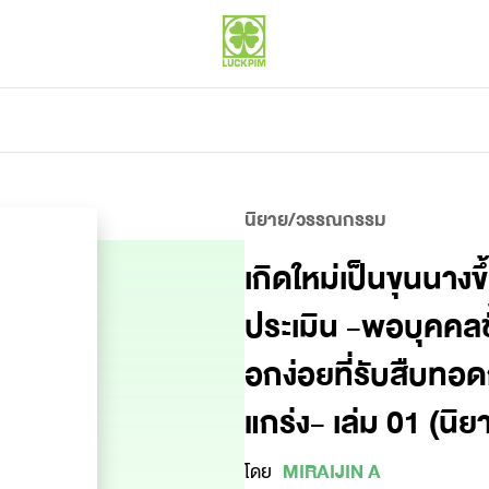
นิยาย/วรรณกรรม
เกิดใหม่เป็นขุนนางข
ประเมิน -พอบุคคลช
อกง่อยที่รับสืบทอ
แกร่ง- เล่ม 01 (นิย
โดย
MIRAIJIN A