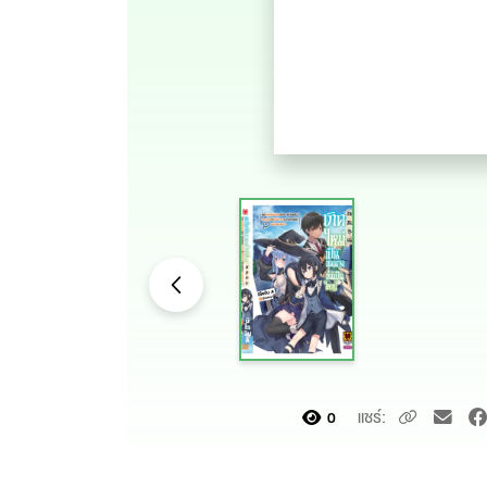
แชร์:
0