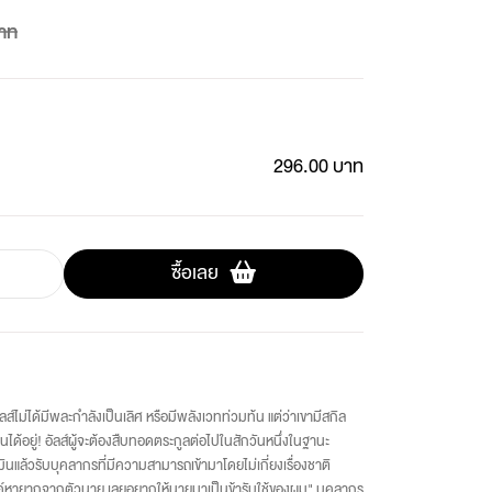
าท
296.00 บาท
ซื้อเลย
อัลส์ไม่ได้มีพละกำลังเป็นเลิศ หรือมีพลังเวทท่วมท้น แต่ว่าเขามีสกิล
ด้อยู่! อัลส์ผู้จะต้องสืบทอดตระกูลต่อไปในสักวันหนึ่งในฐานะ
นแล้วรับบุคลากรที่มีความสามารถเข้ามาโดยไม่เกี่ยงเรื่องชาติ
รรค์หายากจากตัวนาย เลยอยากให้นายมาเป็นข้ารับใช้ของผม" บุคลากร