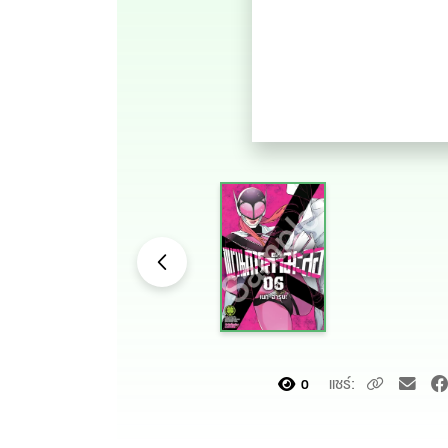
แชร์:
0