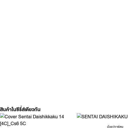
สินค้าในซีรี่ส์เดียวกัน
มังงะ/การ์ตูน