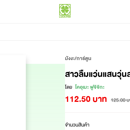
มังงะ/การ์ตูน
สาวลืมแว่นแสนวุ่นล
โดย
โคอุเมะ ฟูจิจิกะ
112.50 บาท
125.00 บ
จำนวนสินค้า