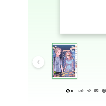
แชร์:
0