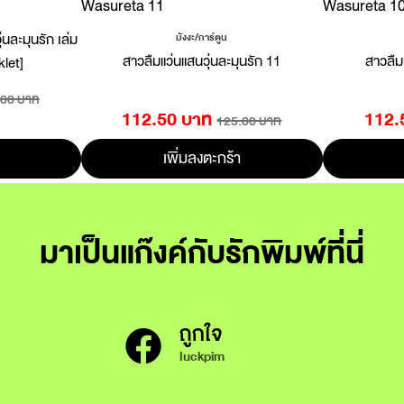
นละมุนรัก เล่ม
มังงะ/การ์ตูน
สาวลืมแว่นแสนวุ่นละมุนรัก 11
สาวลืม
let]
.00 บาท
112.50 บาท
112.
125.00 บาท
เพิ่มลงตะกร้า
มาเป็นแก๊งค์กับรักพิมพ์ที่นี่
ถูกใจ
luckpim