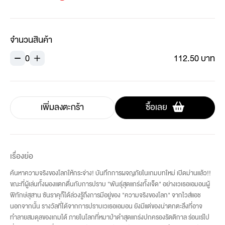
จำนวนสินค้า
0
112.50 บาท
เพิ่มลงตะกร้า
ซื้อเลย
เรื่องย่อ
ค้นหาความจริงของโลกให้กระจ่าง! บันทึกการผจญภัยในเกมบทใหม่ เปิดม่านแล้ว!!
ขณะที่ผู้เล่นทั้งผองแตกตื่นกับการปราบ "พันธุ์สุดแกร่งทั้งเจ็ด" อย่างเวเธอเอมอนผู้
พิทักษ์สุสาน ซันราคุก็ได้ล่วงรู้ถึงการมีอยู่ของ "ความจริงของโลก" จากไวส์แอช
นอกจากนั้น รางวัลที่ได้จากการปราบเวเธอเอมอน ยังมีแต่ของน่าตกตะลึงที่อาจ
ทำลายสมดุลของเกมได้ ภายในโลกที่หมาป่าดำสุดแกร่งปกครองรัตติกาล ร่อนเร่ไป