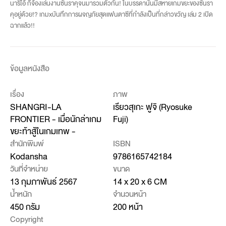
นาริโอ้ ก็จ้องเล่นงานซันราคุจนมารวมตัวกัน! ในบรรดานั้นมีสหายเกมขยะของซันรา
คุอยู่ด้วย!? เกมxบันทึกการผจญภัยสุดแฟนตาซีที่กำลังเป็นที่กล่าวขวัญ เล่ม 2 เปิด
ฉากแล้ว!!
ข้อมูลหนังสือ
เรื่อง
ภาพ
SHANGRI-LA
เรียวสุเกะ ฟูจิ (Ryosuke
FRONTIER - เมื่อนักล่าเกม
Fuji)
ขยะท้าสู้ในเกมเทพ -
สำนักพิมพ์
ISBN
Kodansha
9786165742184
วันที่จำหน่าย
ขนาด
13 กุมภาพันธ์ 2567
14 x 20 x 6 CM
น้ำหนัก
จำนวนหน้า
450 กรัม
200 หน้า
Copyright