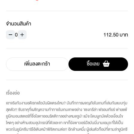
จำนวนสินค้า
0
112.50 บาท
เพิ่มลงตะกร้า
ซื้อเลย
เรื่องย่อ
เอาจริงกับงานอดิเรกแล้วมันผิดตรงไหน? บันทึกการผจญภัยในเกมที่เล่นกันแบบทุ่ม
สุดตัว!! ซันราคุที่เผชิญความท้าทายในเกมเทพอย่าง 'แชงกรีล่า ฟรอนเทียร์ พ่ายแพ้
ยูนีคมอนสเตอร์ที่ชื่อไลคาออนรัตติกาลอย่างหมดรูป! แม้จะโดนผูกมัดด้วยเงื่อนไข
โหดๆ อย่างห้ามสวมอุปกรณ์ที่ตัวและขา เขาก็ยังพาวอร์ปัลบันนี่นามเอมุล ที่ได้เป็น
พวกในยูนิคซีนาริโอ้เดินหน้าพิชิตเกมต่อ!! อีกด้านหนึ่ง ผู้เล่นตัวท็อปที่ตามล่ายูนิคซี