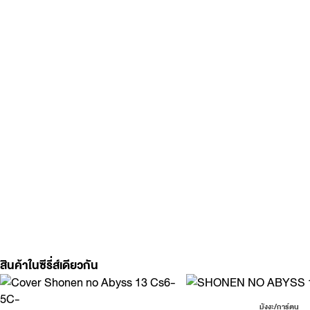
สินค้าในซีรี่ส์เดียวกัน
มังงะ/การ์ตูน