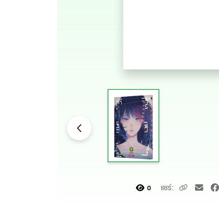
แชร์:
0