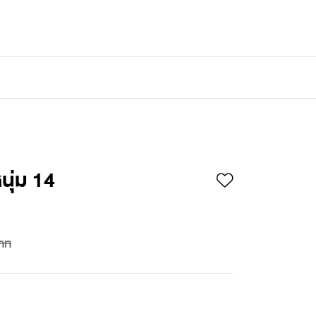
เข้าสู่ระบบ
/
สมัครสมาชิก
นุ่ม 14
าท