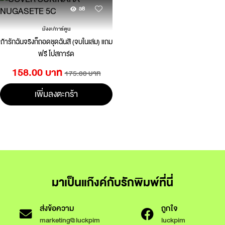
38
มังงะ/การ์ตูน
ถ้ารักฉันจริงก็ถอดชุดฉันสิ (จบในเล่ม) แถม
ฟรี โปสการ์ด
158.00 บาท
175.00 บาท
เพิ่มลงตะกร้า
มาเป็นแก๊งค์กับรักพิมพ์ที่นี่
ส่งข้อความ
ถูกใจ
marketing@luckpim
luckpim