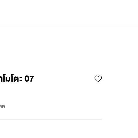
เข้าสู่ระบบ
/
สมัครสมาชิก
าโมโตะ 07
าท