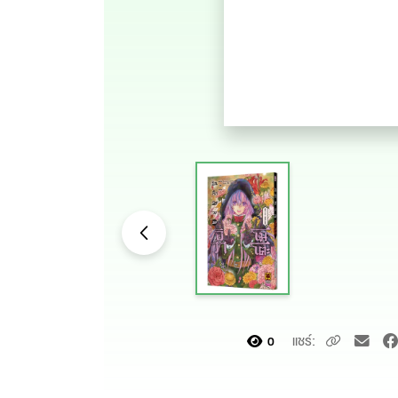
แชร์:
0