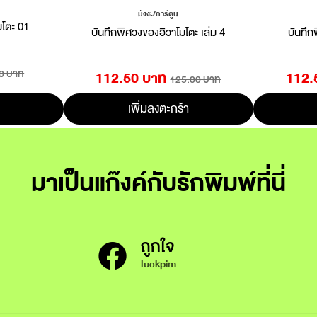
มังงะ/การ์ตูน
มโตะ 01
บันทึกพิศวงของอิวาโมโตะ เล่ม 4
บันทึก
0 บาท
112.50 บาท
112.
125.00 บาท
เพิ่มลงตะกร้า
มาเป็นแก๊งค์กับรักพิมพ์ที่นี่
ถูกใจ
luckpim