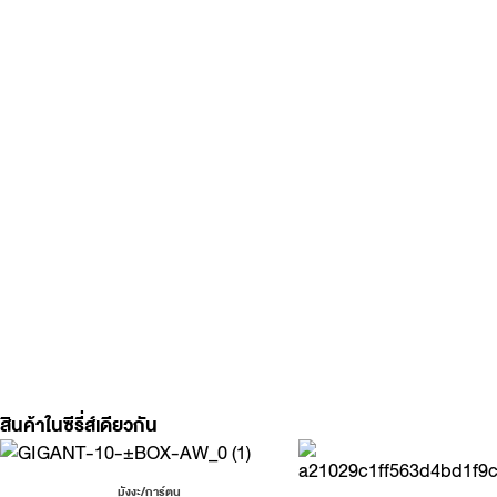
สินค้าในซีรี่ส์เดียวกัน
มังงะ/การ์ตูน