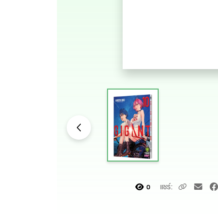
แชร์:
0