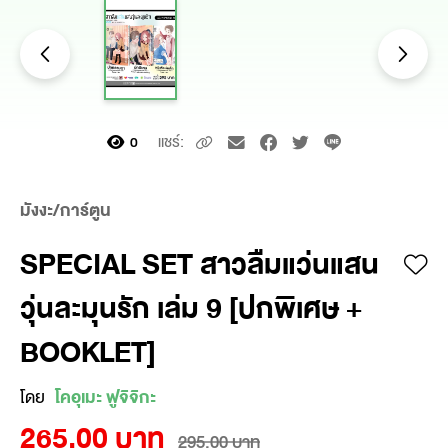
แชร์:
0
มังงะ/การ์ตูน
SPECIAL SET สาวลืมแว่นแสน
วุ่นละมุนรัก เล่ม 9 [ปกพิเศษ +
BOOKLET]
โดย
โคอุเมะ ฟูจิจิกะ
265.00 บาท
295.00 บาท