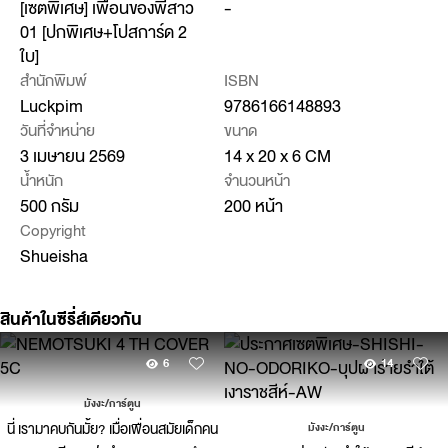
[เซตพิเศษ] เพื่อนของพี่สาว
-
01 [ปกพิเศษ+โปสการ์ด 2
ใบ]
สำนักพิมพ์
ISBN
Luckpim
9786166148893
วันที่จำหน่าย
ขนาด
3 เมษายน 2569
14 x 20 x 6 CM
น้ำหนัก
จำนวนหน้า
500 กรัม
200 หน้า
Copyright
Shueisha
สินค้าในซีรี่ส์เดียวกัน
6
14
มังงะ/การ์ตูน
นี่ เรามาคบกันมั้ย? เมื่อเพื่อนสมัยเด็กคน
มังงะ/การ์ตูน