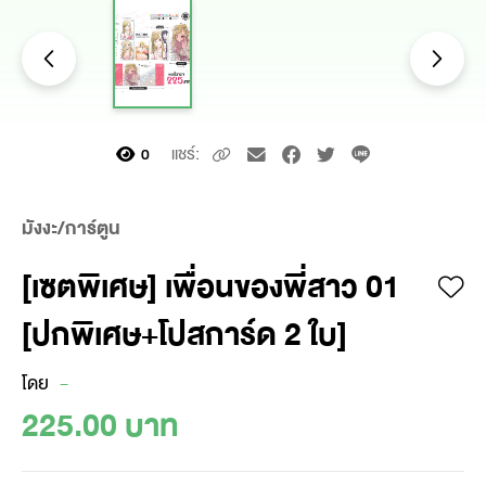
แชร์:
0
มังงะ/การ์ตูน
[เซตพิเศษ] เพื่อนของพี่สาว 01
[ปกพิเศษ+โปสการ์ด 2 ใบ]
โดย
-
225.00 บาท