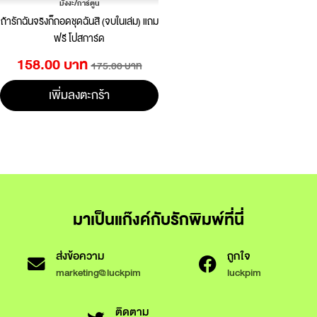
มังงะ/การ์ตูน
ถ้ารักฉันจริงก็ถอดชุดฉันสิ (จบในเล่ม) แถม
ฟรี โปสการ์ด
158.00 บาท
175.00 บาท
เพิ่มลงตะกร้า
มาเป็นแก๊งค์กับรักพิมพ์ที่นี่
ส่งข้อความ
ถูกใจ
marketing@luckpim
luckpim
ติดตาม