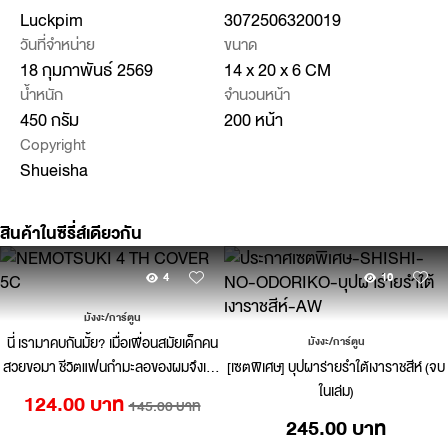
Luckpim
3072506320019
วันที่จำหน่าย
ขนาด
18 กุมภาพันธ์ 2569
14 x 20 x 6 CM
น้ำหนัก
จำนวนหน้า
450 กรัม
200 หน้า
Copyright
Shueisha
สินค้าในซีรี่ส์เดียวกัน
4
10
มังงะ/การ์ตูน
นี่ เรามาคบกันมั้ย? เมื่อเพื่อนสมัยเด็กคน
มังงะ/การ์ตูน
สวยขอมา ชีวิตแฟนกำมะลอของผมจึงเริ่ม
[เซตพิเศษ] บุปผาร่ายรำใต้เงาราชสีห์ (จบ
ขึ้น 04
ในเล่ม)
124.00 บาท
145.00 บาท
245.00 บาท