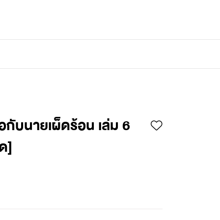
เข้าสู่ระบบ
/
สมัครสมาชิก
่อกับนายเผ็ดร้อน เล่ม 6
์ด]