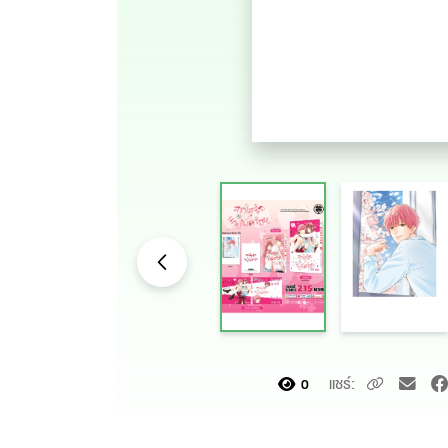
แชร์:
0