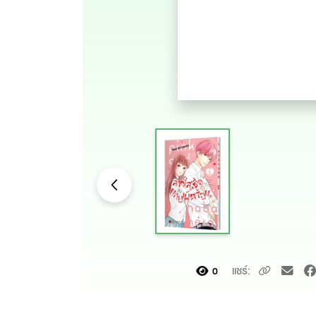
แชร์:
0