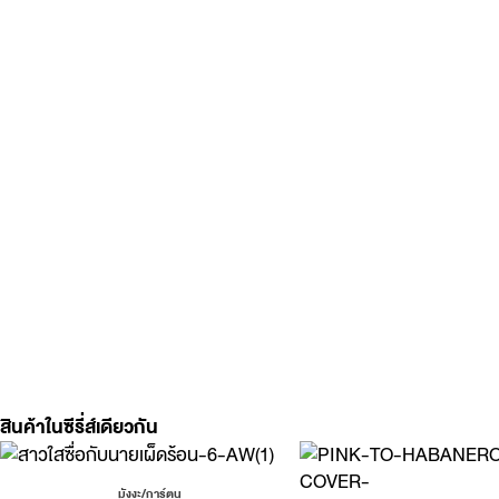
สินค้าในซีรี่ส์เดียวกัน
มังงะ/การ์ตูน