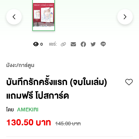
แชร์:
0
มังงะ/การ์ตูน
บันทึกรักครั้งแรก (จบในเล่ม)
แถมฟรี โปสการ์ด
โดย
AMEKIRI
130.50 บาท
145.00 บาท