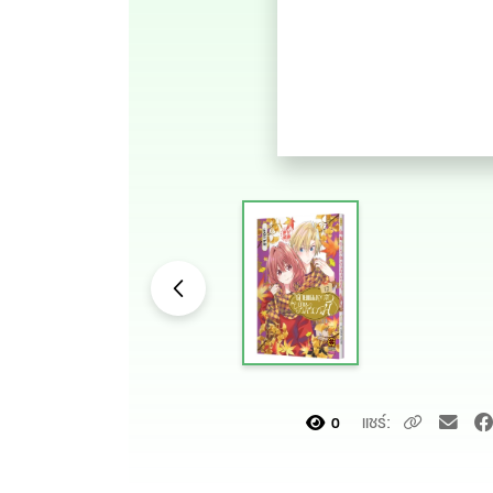
แชร์:
0