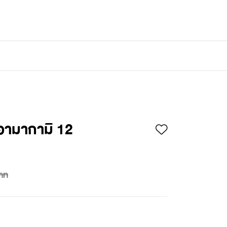
เข้าสู่ระบบ
/
สมัครสมาชิก
อามากามิ 12
าท