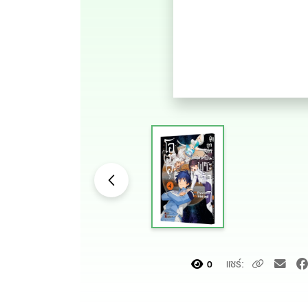
แชร์:
0