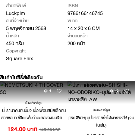
สำนักพิมพ์
ISBN
Luckpim
9786166146745
วันที่จำหน่าย
ขนาด
5 พฤศจิกายน 2568
14 x 20 x 6 CM
น้ำหนัก
จำนวนหน้า
450 กรัม
200 หน้า
Copyright
Square Enix
สินค้าในซีรี่ส์เดียวกัน
4
10
มังงะ/การ์ตูน
นี่ เรามาคบกันมั้ย? เมื่อเพื่อนสมัยเด็กคน
มังงะ/การ์ตูน
สวยขอมา ชีวิตแฟนกำมะลอของผมจึงเริ่ม
[เซตพิเศษ] บุปผาร่ายรำใต้เงาราชสีห์ (จบ
ขึ้น 04
ในเล่ม)
124.00 บาท
145.00 บาท