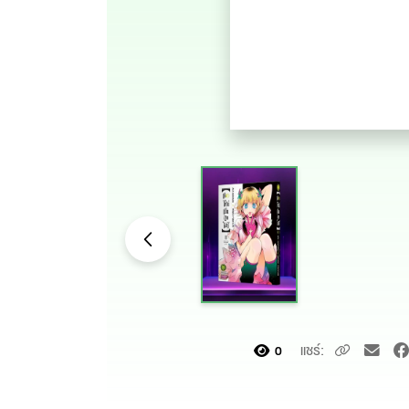
แชร์:
0