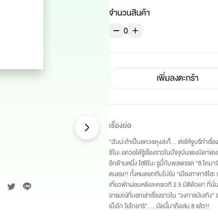
จำนวนสินค้า
0
เพิ่มลงตะกร้า
เรื่องย่อ
"ฉันน่ะถ้าเป็นอควอคุงล่ะก็... ต่อให้จูบรึทำเรื
ชิโนะ อควอได้รู้เรื่องราวในปัจจุบันของบิดา
อีกด้านหนึ่ง โฮชิโนะ รูบี้กับพลพรรค "8 โคมา
ตนเอง!! ทั้งหมดยกทีมไปยัง "เมืองทาคาจิโฮ
เที่ยวพักผ่อนหลังละครเวที 2.5 มิติด้วย!! ที่น
อารมณ์ที่บอกเล่าเรื่องราวใน "วงการบันเทิง
เม็งโก โยโกยาริ" ... บัดนี้มาถึงเล่ม 8 แล้ว!!