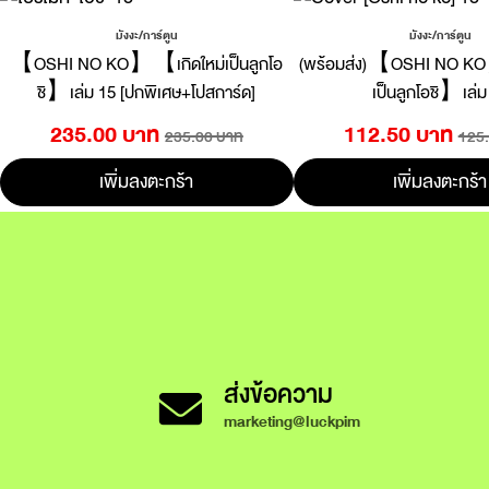
มังงะ/การ์ตูน
มังงะ/การ์ตูน
【OSHI NO KO】【เกิดใหม่เป็นลูกโอ
(พร้อมส่ง)【OSHI NO K
ชิ】เล่ม 15 [ปกพิเศษ+โปสการ์ด]
เป็นลูกโอชิ】เล่ม
235.00 บาท
112.50 บาท
235.00 บาท
125
เพิ่มลงตะกร้า
เพิ่มลงตะกร้า
ส่งข้อความ
marketing@luckpim