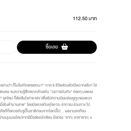
112.50 บาท
ซื้อเลย
่องอย่างว่า ก็ไม่รังเกียจหรอกนะ?" ภาค 6 ชีวิตส่วนตัวเปิดฉากแล้ว!! โฮ
ของตนเอง จนความรู้สึกอยากล้างแค้น "วงการบันเทิง" ค่อยๆ มอดลง
จิ" ยุคใหม่ ก็ตัดสินใจถ่าย MV เพื่ออัปความนิยมช่องยูทูบของพวก
ะ เมื่อในตำนานเทพ" โดยมีอควอกับคุโรคาวะ อากาเนะร่วมทาง ไป
ั่นคือที่ที่อควอกับรูบี้ในชาติก่อนจากโลกนี้ไป... ผลงานสะเทือน
" ผ่านมุมมองใหม่จากฝีมือสองนักเขียน มือทอง "อากะ อาคาซากะ x