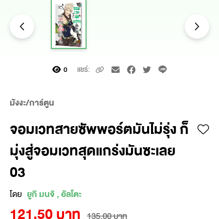
แชร์:
0
มังงะ/การ์ตูน
จอมเวทสายซัพพอร์ตมันไม่รุ่ง ก็
มุ่งสู่จอมเวทสุดแกร่งมันซะเลย
03
โดย
ยูกิ มนจิ , อัลโตะ
121.50 บาท
135.00 บาท