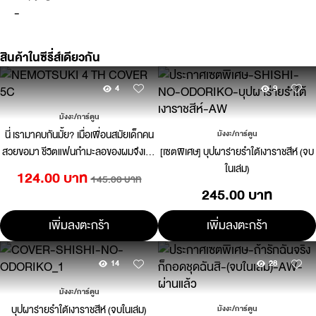
-
สินค้าในซีรี่ส์เดียวกัน
4
9
มังงะ/การ์ตูน
นี่ เรามาคบกันมั้ย? เมื่อเพื่อนสมัยเด็กคน
มังงะ/การ์ตูน
สวยขอมา ชีวิตแฟนกำมะลอของผมจึงเริ่ม
[เซตพิเศษ] บุปผาร่ายรำใต้เงาราชสีห์ (จบ
ขึ้น 04
ในเล่ม)
124.00 บาท
145.00 บาท
245.00 บาท
เพิ่มลงตะกร้า
เพิ่มลงตะกร้า
14
28
มังงะ/การ์ตูน
บุปผาร่ายรำใต้เงาราชสีห์ (จบในเล่ม)
มังงะ/การ์ตูน