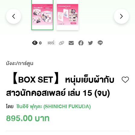
แชร์:
0
มังงะ/การ์ตูน
【BOX SET】หนุ่มเย็บผ้ากับ
สาวนักคอสเพลย์ เล่ม 15 (จบ)
โดย
ชินอิจิ ฟุคุดะ (SHINICHI FUKUDA)
895.00 บาท