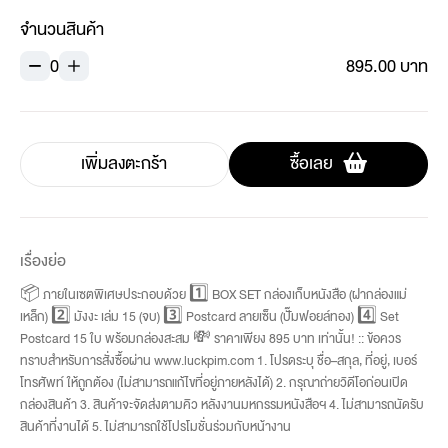
จำนวนสินค้า
0
895.00 บาท
เพิ่มลงตะกร้า
ซื้อเลย
เรื่องย่อ
📦 ภายในเซตพิเศษประกอบด้วย 1️⃣ BOX SET กล่องเก็บหนังสือ (ฝากล่องแม่
เหล็ก) 2️⃣ มังงะ เล่ม 15 (จบ) 3️⃣ Postcard ลายเซ็น (ปั๊มฟอยล์ทอง) 4️⃣ Set
Postcard 15 ใบ พร้อมกล่องสะสม 💸 ราคาเพียง 895 บาท เท่านั้น! :: ข้อควร
ทราบสำหรับการสั่งซื้อผ่าน www.luckpim.com 1. โปรดระบุ ชื่อ–สกุล, ที่อยู่, เบอร์
โทรศัพท์ ให้ถูกต้อง (ไม่สามารถแก้ไขที่อยู่ภายหลังได้) 2. กรุณาถ่ายวิดีโอก่อนเปิด
กล่องสินค้า 3. สินค้าจะจัดส่งตามคิว หลังงานมหกรรมหนังสือฯ 4. ไม่สามารถนัดรับ
สินค้าที่งานได้ 5. ไม่สามารถใช้โปรโมชั่นร่วมกับหน้างาน