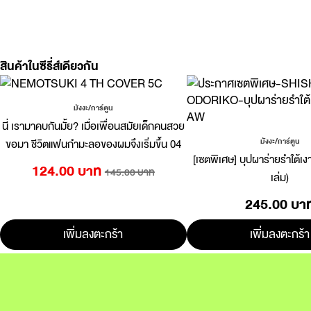
สินค้าในซีรี่ส์เดียวกัน
มังงะ/การ์ตูน
นี่ เรามาคบกันมั้ย? เมื่อเพื่อนสมัยเด็กคนสวย
ขอมา ชีวิตแฟนกำมะลอของผมจึงเริ่มขึ้น 04
มังงะ/การ์ตูน
[เซตพิเศษ] บุปผาร่ายรำใต้เง
124.00 บาท
145.00 บาท
เล่ม)
245.00 บา
เพิ่มลงตะกร้า
เพิ่มลงตะกร้า