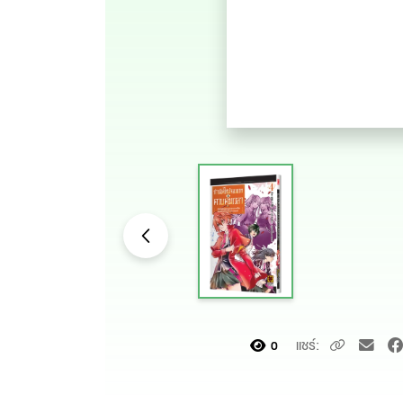
แชร์:
0