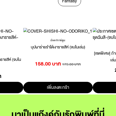
Fantasy
มังงะ/การ์ตูน
บุปผาร่ายรำใต้เงาราชสีห์ (จบในเล่ม)
[เซตพิเศษ] ถ้า
าราชสีห์ (จบใน
เล่
158.00 บาท
175.00 บาท
ท
เพิ่มลงตะกร้า
มาเป็นแก๊งค์กับรักพิมพ์ที่นี่