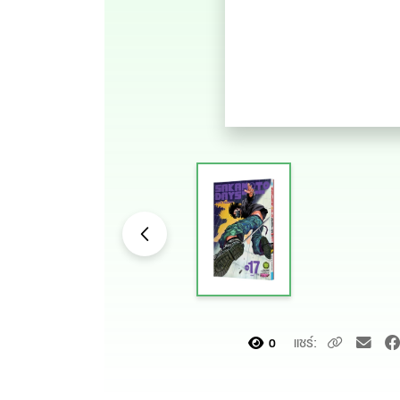
แชร์:
0