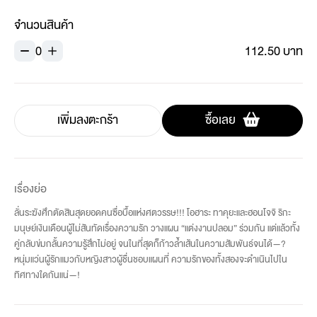
จำนวนสินค้า
0
112.50 บาท
เพิ่มลงตะกร้า
ซื้อเลย
เรื่องย่อ
ลั่นระฆังศึกตัดสินสุดยอดคนซื่อบื้อแห่งศตวรรษ!!! โอฮาระ ทาคุยะและฮอนโจจิ ริกะ
มนุษย์เงินเดือนผู้ไม่สันทัดเรื่องความรัก วางแผน “แต่งงานปลอม” ร่วมกัน แต่แล้วทั้ง
คู่กลับข่มกลั้นความรู้สึกไม่อยู่ จนในที่สุดก็ก้าวล้ำเส้นในความสัมพันธ์จนได้—?
หนุ่มแว่นผู้รักแมวกับหญิงสาวผู้ชื่นชอบแผนที่ ความรักของทั้งสองจะดำเนินไปใน
ทิศทางใดกันแน่—!